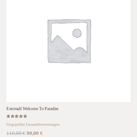
Extrenall Welcome To Paradise
Bewertet mit
5.00
von 5
Ungeprüfte Gesamtbewertungen
Ursprünglicher
Aktueller
110,00
€
90,00
€