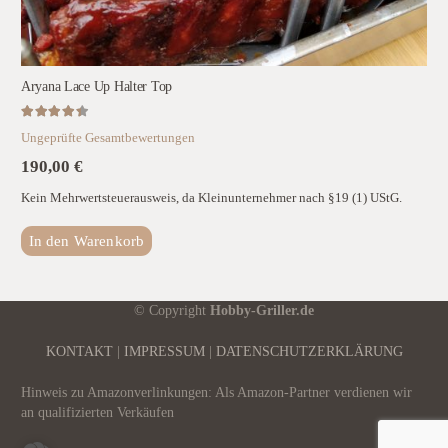
Aryana Lace Up Halter Top
Bewertet mit
4.50
von 5
Ungeprüfte Gesamtbewertungen
190,00
€
Kein Mehrwertsteuerausweis, da Kleinunternehmer nach §19 (1) UStG.
In den Warenkorb
© Copyright
Hobby-Griller.de
KONTAKT
|
IMPRESSUM
|
DATENSCHUTZERKLÄRUNG
Hinweis zu Amazonverlinkungen: Als Amazon-Partner verdienen wir
an qualifizierten Verkäufen