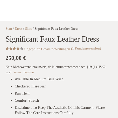
Start
/
Dress
/
Skirt
/ Significant Faux Leather Dress
Significant Faux Leather Dress
(
1
Kundenrezension)
Ungeprüfte Gesamtbewertungen
Bewertet mit
4.00
von 5, basierend auf
250,00
€
1
Kundenbewertung
Kein Mehrwertsteuerausweis, da Kleinunternehmer nach §19 (1) UStG.
zzgl.
Versandkosten
Available In Medium Blue Wash.
Checkered Flare Jean
Raw Hem
Comfort Stretch
Disclaimer: To Keep The Aesthetic Of This Garment, Please
Follow The Care Instructions Carefully.