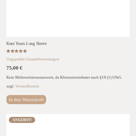
Knot Yours Long Sleeve
Bewertet mit
5.00
von 5
Ungeprüfte Gesamtbewertungen
75,00
€
Kein Mehrwertsteuerausweis, da Kleinunternehmer nach §19 (1) UStG.
zzgl.
Versandkosten
In den Warenkorb
ANGEBOT!