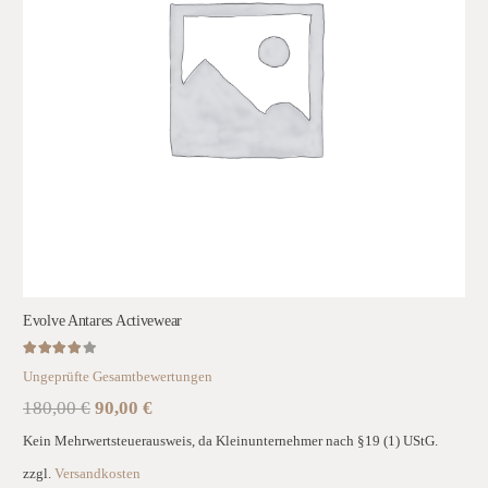
Evolve Antares Activewear
Bewertet mit
4.00
von 5
Ungeprüfte Gesamtbewertungen
Ursprünglicher
Aktueller
180,00
€
90,00
€
Preis
Preis
Kein Mehrwertsteuerausweis, da Kleinunternehmer nach §19 (1) UStG.
war:
ist:
zzgl.
Versandkosten
180,00 €
90,00 €.