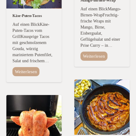
Mango-Birnen-Wrap
Auf einen BlickMango-
Birnen-WrapFruchtig-
Käse-Puten-Tacos
frische Wraps mit
Auf einen BlickKäse-
Mango, Birne,
Puten-Tacos vom
Eisbergsalat,
GrillKnusprige Tacos
Geflügelsalat und einer
mit geschmolzenem
Prise Curry – in…
Gouda, würzig
mariniertem Putenfilet,
Weiterlesen
Salat und frischem…
Weiterlesen