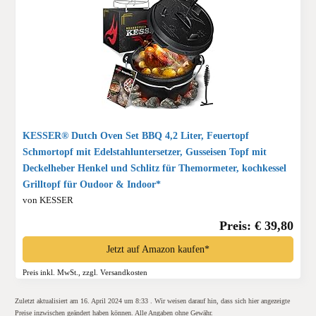
KESSER® Dutch Oven Set BBQ 4,2 Liter, Feuertopf
Schmortopf mit Edelstahluntersetzer, Gusseisen Topf mit
Deckelheber Henkel und Schlitz für Themormeter, kochkessel
Grilltopf für Oudoor & Indoor*
von KESSER
Preis: € 39,80
Jetzt auf Amazon kaufen*
Preis inkl. MwSt., zzgl. Versandkosten
Zuletzt aktualisiert am 16. April 2024 um 8:33 . Wir weisen darauf hin, dass sich hier angezeigte
Preise inzwischen geändert haben können. Alle Angaben ohne Gewähr.