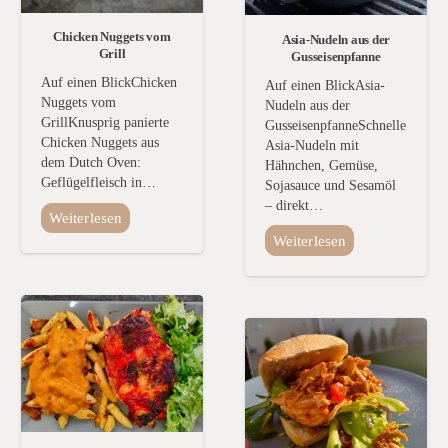
Chicken Nuggets vom
Asia-Nudeln aus der
Grill
Gusseisenpfanne
Auf einen BlickChicken
Auf einen BlickAsia-
Nuggets vom
Nudeln aus der
GrillKnusprig panierte
GusseisenpfanneSchnelle
Chicken Nuggets aus
Asia-Nudeln mit
dem Dutch Oven:
Hähnchen, Gemüse,
Geflügelfleisch in…
Sojasauce und Sesamöl
– direkt…
Weiterlesen
Weiterlesen