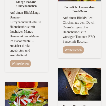
Mango-Banane-
Curryhähnchen
Pulled Chicken aus dem
DutchOven
Auf einen BlickMango-
Banane-
Auf einen BlickPulled
CurryhähnchenGefüllte
Chicken aus dem Dutch
Hähnchenbrust mit
OvenZart gezupfte
fruchtiger Mango-
Hähnchenbrust in
Bananen-Curry-Masse
würziger Tomaten-BBQ-
im Baconmantel –
Sauce mit Bacon,…
zunächst direkt
Weiterlesen
angebraten und
anschließend…
Weiterlesen