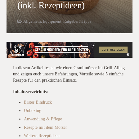
(inkl. Rezeptideen)
Allgemein
,
Equipment
,
Ratgeber&Tipps
In diesem Artikel testen wir einen Granitmörser im Grill-Alltag
und zeigen euch unsere Erfahrungen, Vorteile sowie 5 einfache
Rezepte für den praktischen Einsatz.
Inhaltsverzeichnis:
Erster Eindruck
Unboxing
Anwendung & Pflege
Rezepte mit dem Mörser
Weitere Rezeptideen