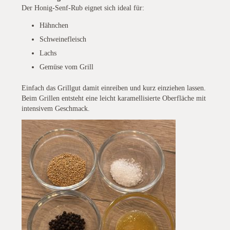
Der Honig-Senf-Rub eignet sich ideal für:
Hähnchen
Schweinefleisch
Lachs
Gemüse vom Grill
Einfach das Grillgut damit einreiben und kurz einziehen lassen.
Beim Grillen entsteht eine leicht karamellisierte Oberfläche mit
intensivem Geschmack.