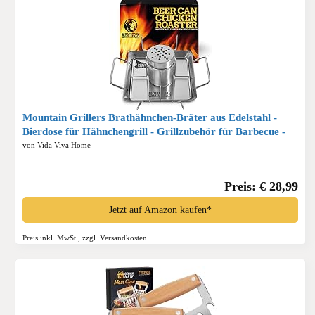
Mountain Grillers Brathähnchen-Bräter aus Edelstahl -
Bierdose für Hähnchengrill - Grillzubehör für Barbecue -
BBQ Accessoire mit 4 Gemüsespießen*
von Vida Viva Home
Preis: € 28,99
Jetzt auf Amazon kaufen*
Preis inkl. MwSt., zzgl. Versandkosten