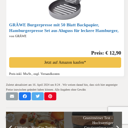
GRÄWE Burgerpresse mit 50 Blatt Backpapier,
Hamburgerpresse Set aus Aluguss für leckere Hamburger,
Patties, BBQ, Burger Presse mit Antihaftbeschichtung*
von GRÄWE
Preis: € 12,90
Jetzt auf Amazon kaufen*
Preis inkl. MwSt., zzgl. Versandkosten
Zuletzt aktualisiert am 16. April 2024 um 8:24 . Wir weisen darauf hin, dass sich hier angezeigte
Preise inzwischen geändert haben können. Alle Angaben ohne Gewähr.
Granitmörser Test –
Hochwertiger
Glühgin – SkinGin Teakiss
Gewürzmörser von