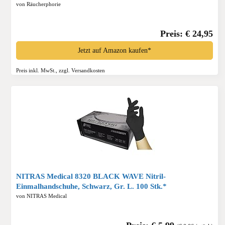
lange Spieße für Fleisch, Gemüße und Vegane Alterantiven
von Räucherphorie
(Standard)*
Preis: € 24,95
Jetzt auf Amazon kaufen*
Preis inkl. MwSt., zzgl. Versandkosten
NITRAS Medical 8320 BLACK WAVE Nitril-
Einmalhandschuhe, Schwarz, Gr. L. 100 Stk.*
von NITRAS Medical