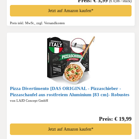
Preis: € 5,99
(€ 0,06 / stück)
Jetzt auf Amazon kaufen*
Preis inkl. MwSt., zzgl. Versandkosten
Pizza Divertimento [DAS ORIGINAL - Pizzaschieber -
Pizzaschaufel aus rostfreiem Aluminium [83 cm]- Robustes
Gewinde - Pizzaheber mit abgerundeten Kanten - Inkl. e-
von LAJD Concept GmbH
Rezeptbuch*
Preis: € 19,99
Jetzt auf Amazon kaufen*