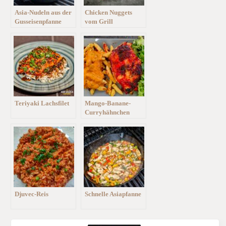
Asia-Nudeln aus der
Chicken Nuggets
Gusseisenpfanne
vom Grill
Teriyaki Lachsfilet
Mango-Banane-
Curryhähnchen
Djuvec-Reis
Schnelle Asiapfanne