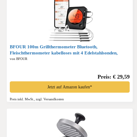
BFOUR 100m Grillthermometer Bluetooth,
Fleischthermometer kabelloses mit 4 Edelstahlsonden,
große LCD-Anzeige, Bluetooth Bratenthermometer für
von BFOUR
Grill, Smoker, Ofen, BBQ*
Preis: € 29,59
Jetzt auf Amazon kaufen*
Preis inkl. MwSt., zzgl. Versandkosten