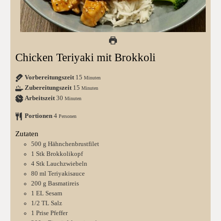
Chicken Teriyaki mit Brokkoli
Vorbereitungszeit
15
Minuten
Zubereitungszeit
15
Minuten
Arbeitszeit
30
Minuten
Portionen
4
Personen
Zutaten
500
g
Hähnchenbrustfilet
1
Stk
Brokkolikopf
4
Stk
Lauchzwiebeln
80
ml
Teriyakisauce
200
g
Basmatireis
1
EL
Sesam
1/2
TL
Salz
1
Prise
Pfeffer