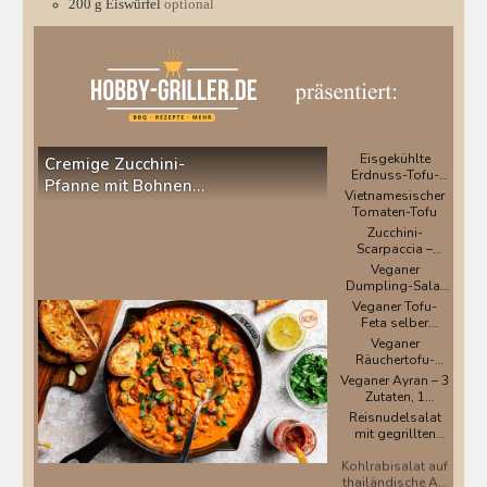
200
g
Eiswürfel
optional