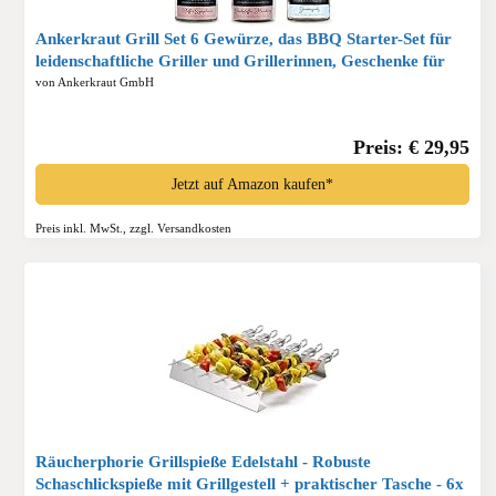
Ankerkraut Grill Set 6 Gewürze, das BBQ Starter-Set für
leidenschaftliche Griller und Grillerinnen, Geschenke für
Männer und Frauen, 6 Gewürzgläser enthalten*
von Ankerkraut GmbH
Preis: € 29,95
Jetzt auf Amazon kaufen*
Preis inkl. MwSt., zzgl. Versandkosten
Räucherphorie Grillspieße Edelstahl - Robuste
Schaschlickspieße mit Grillgestell + praktischer Tasche - 6x