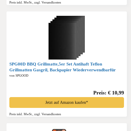
Preis inkl. MwSt., zzgl. Versandkosten
SPG00D BBQ Grillmatte,5er Set Antihaft Teflon
Grillmatten Gasgril, Backpapier Wiederverwendbarfūr
Holzkohlegrill, Elektronischen Grill, Backofen,PFOA-Frei
von SPGOOD
für 40x32cm*
Preis: € 10,99
Jetzt auf Amazon kaufen*
Preis inkl. MwSt., zzgl. Versandkosten