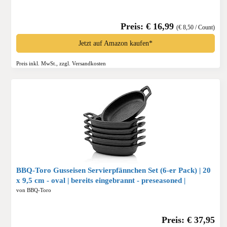
Preis: € 16,99
(€ 8,50 / Count)
Jetzt auf Amazon kaufen*
Preis inkl. MwSt., zzgl. Versandkosten
BBQ-Toro Gusseisen Servierpfännchen Set (6-er Pack) | 20
x 9,5 cm - oval | bereits eingebrannt - preseasoned |
Gusseisen Grillpfannen, Pfännchen, Servierpfanne,
von BBQ-Toro
Grillpfanne, Gusspfanne*
Preis: € 37,95