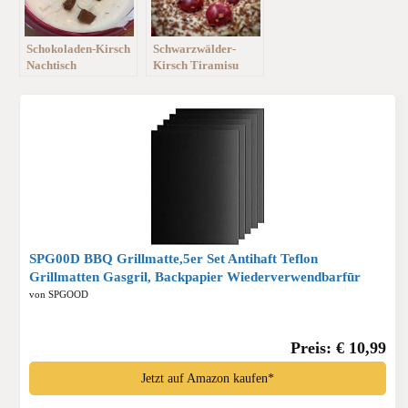
Schokoladen-Kirsch
Schwarzwälder-
Nachtisch
Kirsch Tiramisu
SPG00D BBQ Grillmatte,5er Set Antihaft Teflon
Grillmatten Gasgril, Backpapier Wiederverwendbarfūr
Holzkohlegrill, Elektronischen Grill, Backofen,PFOA-Frei
von SPGOOD
für 40x32cm*
Preis: € 10,99
Jetzt auf Amazon kaufen*