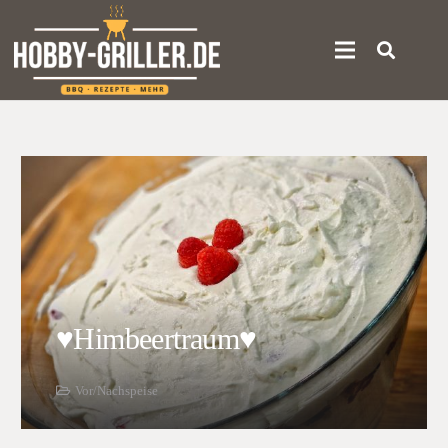
♥Himbeertraum♥
Vor/Nachspeise