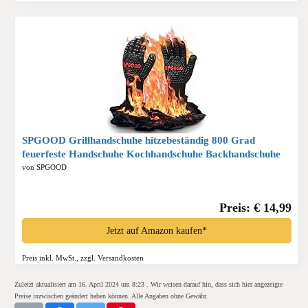
SPGOOD Grillhandschuhe hitzebeständig 800 Grad
feuerfeste Handschuhe Kochhandschuhe Backhandschuhe
für Küche Grill BBQ Ofenhandschuhe,Schwarz(L/XXL)*
von SPGOOD
Preis: € 14,99
Jetzt auf Amazon kaufen*
Preis inkl. MwSt., zzgl. Versandkosten
Zuletzt aktualisiert am 16. April 2024 um 8:23 . Wir weisen darauf hin, dass sich hier angezeigte
Preise inzwischen geändert haben können. Alle Angaben ohne Gewähr.