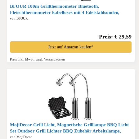
BFOUR 100m Grillthermometer Bluetooth,
Fleischthermometer kabelloses mit 4 Edelstahlsonden,
große LCD-Anzeige, Bluetooth Bratenthermometer für
von BFOUR
Grill, Smoker, Ofen, BBQ*
Preis: € 29,59
Jetzt auf Amazon kaufen*
Preis inkl. MwSt., zzgl. Versandkosten
MojiDecor Grill Licht, Magnetische Grilllampe BBQ Licht
Set Outdoor Grill Lichter BBQ Zubehör Arbeitslampe,
Batteriebetrieben, 360 Grad Drehwinkel 2 Pack, Schwarz*
von MojiDecor