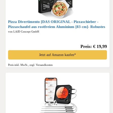
Pizza Divertimento [DAS ORIGINAL - Pizzaschieber -
Pizzaschaufel aus rostfreiem Aluminium [83 cm]- Robustes
Gewinde - Pizzaheber mit abgerundeten Kanten - Inkl. e-
von LAJD Concept GmbH
Rezeptbuch*
Preis: € 19,99
Jetzt auf Amazon kaufen*
Preis inkl. MwSt., zzgl. Versandkosten