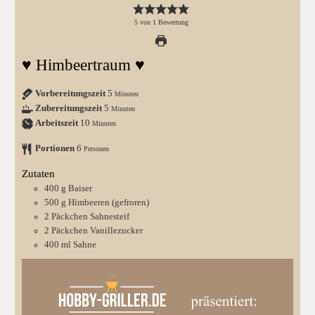
5
von
1
Bewertung
♥ Himbeertraum ♥
Vorbereitungszeit
5
Minuten
Zubereitungszeit
5
Minuten
Arbeitszeit
10
Minuten
Portionen
6
Personen
Zutaten
400
g
Baiser
500
g
Himbeeren (gefroren)
2
Päckchen
Sahnesteif
2
Päckchen
Vanillezucker
400
ml
Sahne