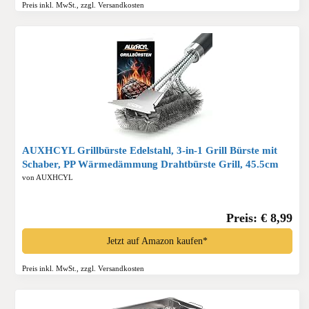
Preis inkl. MwSt., zzgl. Versandkosten
AUXHCYL Grillbürste Edelstahl, 3-in-1 Grill Bürste mit
Schaber, PP Wärmedämmung Drahtbürste Grill, 45.5cm
Extra Langer Edelstahl BBQ Grill Reinigungsbürste für
von AUXHCYL
Gasgrill, Holzkohlegrill, Grillrost*
Preis: € 8,99
Jetzt auf Amazon kaufen*
Preis inkl. MwSt., zzgl. Versandkosten