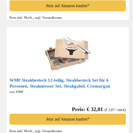
Jetzt auf Amazon kaufen*
Preis inkl. MwSt., zzgl. Versandkosten
WMF Steakbesteck 12-teilig, Steakbesteck Set für 6
Personen, Steakmesser Set, Steakgabel, Cromargan
Edelstahl poliert, Grillbesteck in Holzkiste*
von WMF
Preis: € 32,01
(€ 2,67 / stück)
Jetzt auf Amazon kaufen*
Preis inkl. MwSt., zzgl. Versandkosten