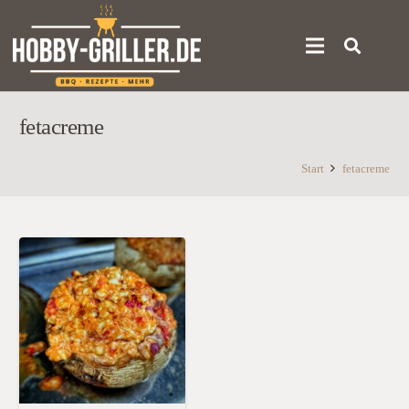
fetacreme
Start
fetacreme