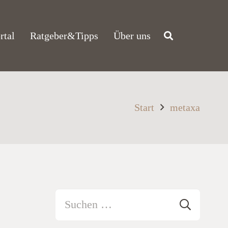
rtal
Ratgeber&Tipps
Über uns
Start
metaxa
Suchen
nach: