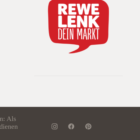
n: Als
dienen