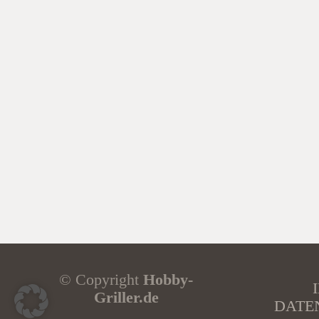
© Copyright
Hobby-
Griller.de
DATE