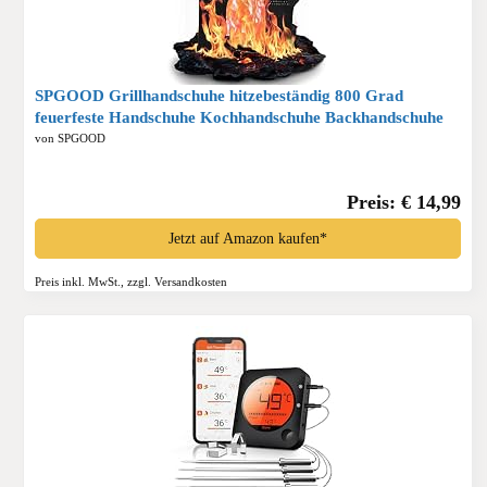
SPGOOD Grillhandschuhe hitzebeständig 800 Grad
feuerfeste Handschuhe Kochhandschuhe Backhandschuhe
für Küche Grill BBQ Ofenhandschuhe,Schwarz(L/XXL)*
von SPGOOD
Preis: € 14,99
Jetzt auf Amazon kaufen*
Preis inkl. MwSt., zzgl. Versandkosten