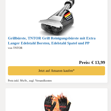
Grillbürste, TNTOR Grill Reinigungsbürste mit Extra
Langer Edelstahl Borsten, Edelstahl Spatel und PP
Wärmedämmung Griff, für Gasgrill, Holzkohlegrill,
von TNTOR
Kugelgrill, Elektrogrill und Grillrost.*
Preis: € 13,99
Jetzt auf Amazon kaufen*
Preis inkl. MwSt., zzgl. Versandkosten