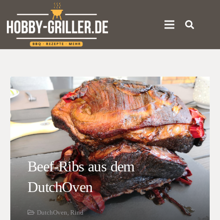
Beef-Ribs aus dem
DutchOven
DutchOven
,
Rind