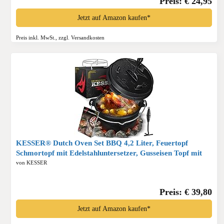
Preis: € 24,95
Jetzt auf Amazon kaufen*
Preis inkl. MwSt., zzgl. Versandkosten
KESSER® Dutch Oven Set BBQ 4,2 Liter, Feuertopf
Schmortopf mit Edelstahluntersetzer, Gusseisen Topf mit
Deckelheber Henkel und Schlitz für Themormeter,
von KESSER
kochkessel Grilltopf für Oudoor & Indoor*
Preis: € 39,80
Jetzt auf Amazon kaufen*