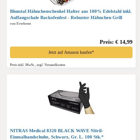
Blumtal Hähnchenschenkel Halter aus 100% Edelstahl inkl.
Auffangschale Backofenfest - Robuster Hähnchen Grill
Ständer - für 12 Schenkel, Spülmaschinengeeignet*
von Everbrent
Preis: € 14,99
Jetzt auf Amazon kaufen*
Preis inkl. MwSt., zzgl. Versandkosten
NITRAS Medical 8320 BLACK WAVE Nitril-
Einmalhandschuhe, Schwarz, Gr. L. 100 Stk.*