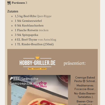
Portionen
3
Zutaten
1,5
kg
Beef-Ribs
Quer-Rippe
1
Stk
Gemüsezwiebel
6
Stk
Knoblauchzehen
1
Flasche
Rotwein
trocken
3
Stk
Spitzpaprika
4
EL
Beef-Thyme
von Axtschlag
1
TL
Rinder-Bouillon (250ml)