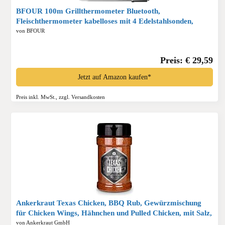
BFOUR 100m Grillthermometer Bluetooth,
Fleischthermometer kabelloses mit 4 Edelstahlsonden,
große LCD-Anzeige, Bluetooth Bratenthermometer für
von BFOUR
Grill, Smoker, Ofen, BBQ*
Preis: € 29,59
Jetzt auf Amazon kaufen*
Preis inkl. MwSt., zzgl. Versandkosten
Ankerkraut Texas Chicken, BBQ Rub, Gewürzmischung
für Chicken Wings, Hähnchen und Pulled Chicken, mit Salz,
Pfeffer, Zwiebel und Knoblauch, 230 g im Streuer*
von Ankerkraut GmbH