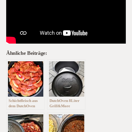
Ähnliche Beiträge:
Schichtfleisch aus
DutchOven 8Liter
dem DutchOven
Grill&More