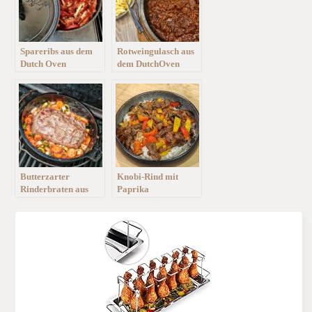
Spareribs aus dem
Rotweingulasch aus
Dutch Oven
dem DutchOven
Butterzarter
Knobi-Rind mit
Rinderbraten aus
Paprika
dem DutchOven