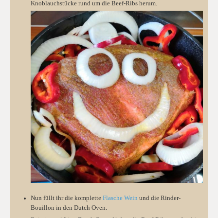
Knoblauchstücke rund um die Beef-Ribs herum.
Nun füllt ihr die komplette
Flasche Wein
und die Rinder-
Bouillon in den Dutch Oven.