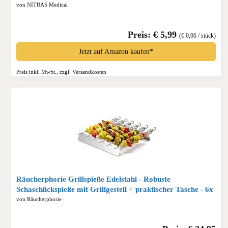
von NITRAS Medical
Preis: € 5,99
(€ 0,06 / stück)
Jetzt auf Amazon kaufen*
Preis inkl. MwSt., zzgl. Versandkosten
Räucherphorie Grillspieße Edelstahl - Robuste
Schaschlickspieße mit Grillgestell + praktischer Tasche - 6x
lange Spieße für Fleisch, Gemüße und Vegane Alterantiven
von Räucherphorie
(Standard)*