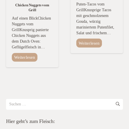
Puten-Tacos vom
Chicken Nuggets vom
GrillKnusprige Tacos
Grill
mit geschmolzenem
Auf einen BlickChicken
Gouda, würzig
Nuggets vom
mariniertem Putenfilet,
GrillKnusprig panierte
Salat und frischem…
Chicken Nuggets aus
dem Dutch Oven:
Weiterlesen
Geflügelfleisch in…
Weiterlesen
Suchen
nach:
Hier geht’s zum Fleisch: