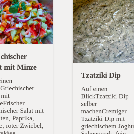
chischer
t mit Minze
Tzatziki Dip
einen
kGriechischer
Auf einen
 mit
BlickTzatziki Dip
eFrischer
selber
hischer Salat mit
machenCremiger
ten, Paprika,
Tzatziki Dip mit
, roter Zwiebel,
griechischem Joghu
fskäse…
Sahnequark, fein