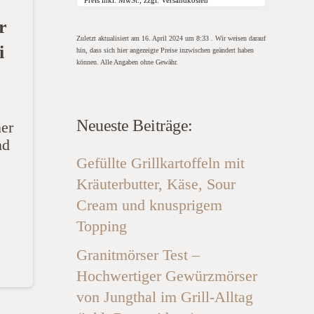
r
Zuletzt aktualisiert am 16. April 2024 um 8:33 . Wir weisen darauf
i
hin, dass sich hier angezeigte Preise inzwischen geändert haben
können. Alle Angaben ohne Gewähr.
Neueste Beiträge:
ner
nd
Gefüllte Grillkartoffeln mit
Kräuterbutter, Käse, Sour
Cream und knusprigem
Topping
Granitmörser Test –
Hochwertiger Gewürzmörser
von Jungthal im Grill-Alltag