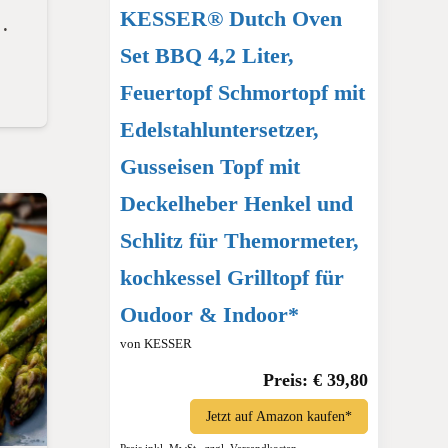
KESSER® Dutch Oven
…
Set BBQ 4,2 Liter,
Feuertopf Schmortopf mit
Edelstahluntersetzer,
Gusseisen Topf mit
Deckelheber Henkel und
Schlitz für Themormeter,
kochkessel Grilltopf für
Oudoor & Indoor*
von KESSER
Preis: € 39,80
Jetzt auf Amazon kaufen*
Preis inkl. MwSt., zzgl. Versandkosten