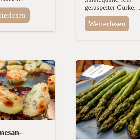
geraspelter Gurke,
terlesen
Weiterlesen
mesan-