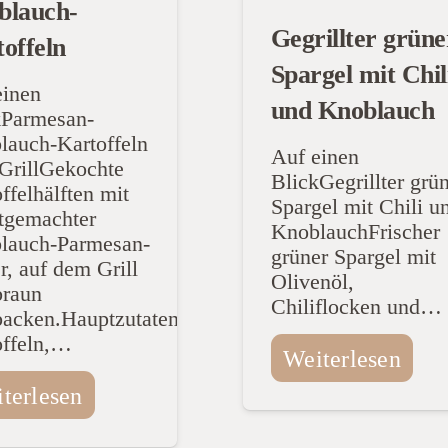
blauch-
Gegrillter grüne
offeln
Spargel mit Chil
einen
und Knoblauch
kParmesan-
lauch-Kartoffeln
Auf einen
GrillGekochte
BlickGegrillter grü
ffelhälften mit
Spargel mit Chili u
stgemachter
KnoblauchFrischer
lauch-Parmesan-
grüner Spargel mit
r, auf dem Grill
Olivenöl,
braun
Chiliflocken und…
backen.Hauptzutaten:
offeln,…
Weiterlesen
terlesen