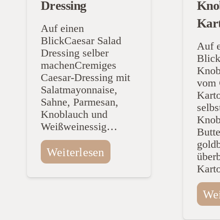
Dressing
Kno
Kart
Auf einen
BlickCaesar Salad
Auf 
Dressing selber
Blic
machenCremiges
Knob
Caesar-Dressing mit
vom 
Salatmayonnaise,
Karto
Sahne, Parmesan,
selb
Knoblauch und
Knob
Weißweinessig…
Butte
gold
Weiterlesen
über
Kart
Wei