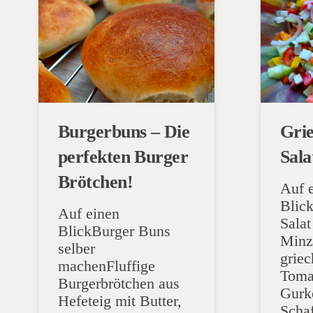
Burgerbuns – Die
Grie
perfekten Burger
Sala
Brötchen!
Auf 
Blic
Auf einen
Salat
BlickBurger Buns
Minz
selber
griec
machenFluffige
Toma
Burgerbrötchen aus
Gurke
Hefeteig mit Butter,
Scha