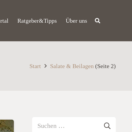
rtal
Ratgeber&Tipps
Über uns
Start
Salate & Beilagen
(Seite 2)
Suchen
nach: