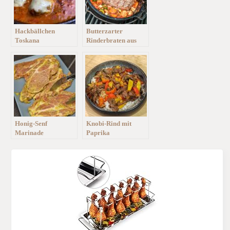
Hackbällchen
Butterzarter
Toskana
Rinderbraten aus
dem DutchOven
Honig-Senf
Knobi-Rind mit
Marinade
Paprika