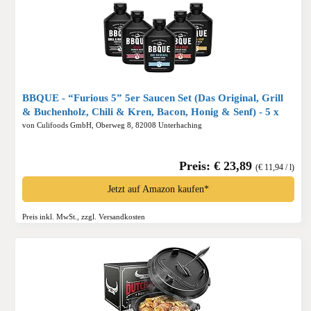
BBQUE - “Furious 5” 5er Saucen Set (Das Original, Grill
& Buchenholz, Chili & Kren, Bacon, Honig & Senf) - 5 x
400ml Barbecue-Saucen*
von Culifoods GmbH, Oberweg 8, 82008 Unterhaching
Preis: € 23,89
(€ 11,94 / l)
Jetzt auf Amazon kaufen*
Preis inkl. MwSt., zzgl. Versandkosten