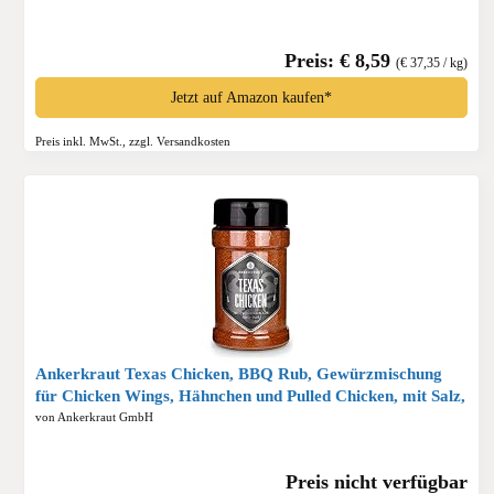
Preis: € 8,59
(€ 37,35 / kg)
Jetzt auf Amazon kaufen*
Preis inkl. MwSt., zzgl. Versandkosten
Ankerkraut Texas Chicken, BBQ Rub, Gewürzmischung
für Chicken Wings, Hähnchen und Pulled Chicken, mit Salz,
Pfeffer, Zwiebel und Knoblauch, 230 g im Streuer*
von Ankerkraut GmbH
Preis nicht verfügbar