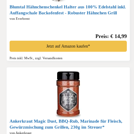
Blumtal Hähnchenschenkel Halter aus 100% Edelstahl inkl.
Auffangschale Backofenfest - Robuster Hähnchen Grill
Ständer - für 12 Schenkel, Spülmaschinengeeignet*
von Everbrent
Preis: € 14,99
Jetzt auf Amazon kaufen*
Preis inkl. MwSt., zzgl. Versandkosten
Ankerkraut Magic Dust, BBQ-Rub, Marinade für Fleisch,
Gewürzmischung zum Grillen, 230g im Streuer*
von Ankerkraut