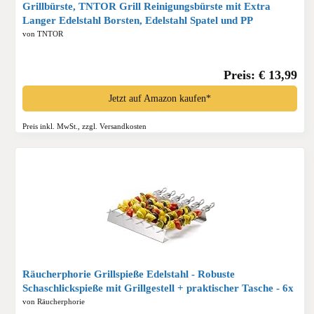
Grillbürste, TNTOR Grill Reinigungsbürste mit Extra
Langer Edelstahl Borsten, Edelstahl Spatel und PP
Wärmedämmung Griff, für Gasgrill, Holzkohlegrill,
von TNTOR
Kugelgrill, Elektrogrill und Grillrost.*
Preis: € 13,99
Jetzt auf Amazon kaufen*
Preis inkl. MwSt., zzgl. Versandkosten
Räucherphorie Grillspieße Edelstahl - Robuste
Schaschlickspieße mit Grillgestell + praktischer Tasche - 6x
lange Spieße für Fleisch, Gemüße und Vegane Alterantiven
von Räucherphorie