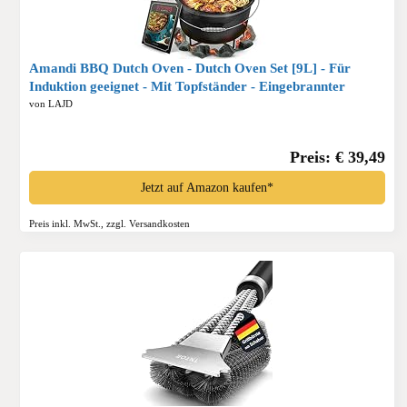
Amandi BBQ Dutch Oven - Dutch Oven Set [9L] - Für
Induktion geeignet - Mit Topfständer - Eingebrannter
Feuertopf aus Gusseisen - inkl. Deckelheber & e-Book,
von LAJD
Rund, Schwarz*
Preis: € 39,49
Jetzt auf Amazon kaufen*
Preis inkl. MwSt., zzgl. Versandkosten