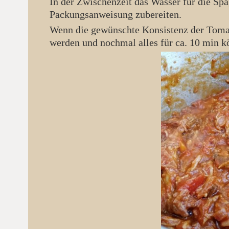
In der Zwischenzeit das Wasser für die Spaghetti zum kochen bringen und die Spaghetti nach
Packungsanweisung zubereiten.
Wenn die gewünschte Konsistenz der Tomatensauce erreicht ist, kann das Pulledpork hinzugefügt
werden und nochmal alles für ca. 10 min k