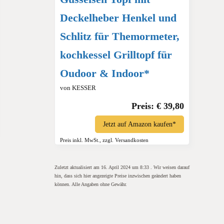
Deckelheber Henkel und
Schlitz für Themormeter,
kochkessel Grilltopf für
Oudoor & Indoor*
von KESSER
Preis: € 39,80
Jetzt auf Amazon kaufen*
Preis inkl. MwSt., zzgl. Versandkosten
Zuletzt aktualisiert am 16. April 2024 um 8:33 . Wir weisen darauf
hin, dass sich hier angezeigte Preise inzwischen geändert haben
können. Alle Angaben ohne Gewähr.