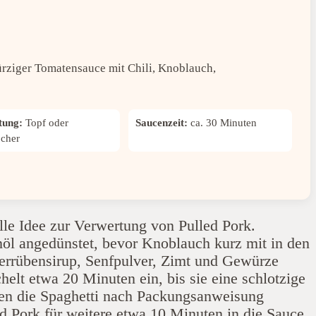
ürziger Tomatensauce mit Chili, Knoblauch,
tung:
Topf oder
Saucenzeit:
ca. 30 Minuten
ocher
lle Idee zur Verwertung von Pulled Pork.
nöl angedünstet, bevor Knoblauch kurz mit in den
rrübensirup, Senfpulver, Zimt und Gewürze
helt etwa 20 Minuten ein, bis sie eine schlotzige
en die Spaghetti nach Packungsanweisung
 Pork für weitere etwa 10 Minuten in die Sauce,