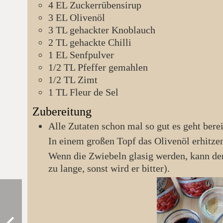
4
EL
Zuckerrübensirup
3
EL
Olivenöl
3
TL
gehackter Knoblauch
2
TL
gehackte Chilli
1
EL
Senfpulver
1/2
TL
Pfeffer gemahlen
1/2
TL
Zimt
1
TL
Fleur de Sel
Zubereitung
Alle Zutaten schon mal so gut es geht bere
In einem großen Topf das Olivenöl erhitze
Wenn die Zwiebeln glasig werden, kann der Knoblauch nochmal kurz mit angedünstet werden (nicht
zu lange, sonst wird er bitter).