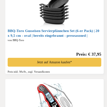
BBQ-Toro Gusseisen Servierpfännchen Set (6-er Pack) | 20
x 9,5 cm - oval | bereits eingebrannt - preseasoned |
Gusseisen Grillpfannen, Pfännchen, Servierpfanne,
von BBQ-Toro
Grillpfanne, Gusspfanne*
Preis: € 37,95
Jetzt auf Amazon kaufen*
Preis inkl. MwSt., zzgl. Versandkosten