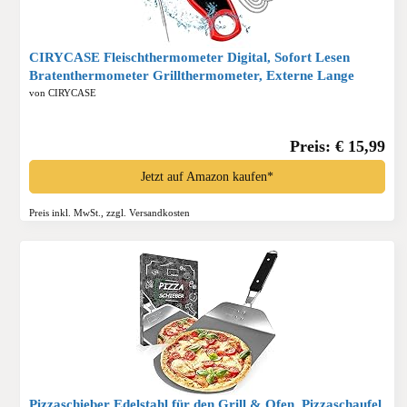
CIRYCASE Fleischthermometer Digital, Sofort Lesen
Bratenthermometer Grillthermometer, Externe Lange
Sonde mit 102cm-Edelstahlkabel, Alarmeinstellung,
von CIRYCASE
Backofenthermometer für Küche, BBQ, Ofen, Backen*
Preis: € 15,99
Jetzt auf Amazon kaufen*
Preis inkl. MwSt., zzgl. Versandkosten
Pizzaschieber Edelstahl für den Grill & Ofen, Pizzaschaufel