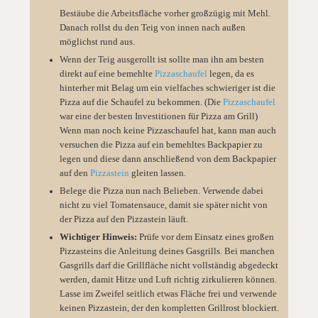
Bestäube die Arbeitsfläche vorher großzügig mit Mehl.
Danach rollst du den Teig von innen nach außen
möglichst rund aus.
Wenn der Teig ausgerollt ist sollte man ihn am besten
direkt auf eine bemehlte
Pizzaschaufel
legen, da es
hinterher mit Belag um ein vielfaches schwieriger ist die
Pizza auf die Schaufel zu bekommen. (Die
Pizzaschaufel
war eine der besten Investitionen für Pizza am Grill)
Wenn man noch keine Pizzaschaufel hat, kann man auch
versuchen die Pizza auf ein bemehltes Backpapier zu
legen und diese dann anschließend von dem Backpapier
auf den
Pizzastein
gleiten lassen.
Belege die Pizza nun nach Belieben. Verwende dabei
nicht zu viel Tomatensauce, damit sie später nicht von
der Pizza auf den Pizzastein läuft.
Wichtiger Hinweis:
Prüfe vor dem Einsatz eines großen
Pizzasteins die Anleitung deines Gasgrills. Bei manchen
Gasgrills darf die Grillfläche nicht vollständig abgedeckt
werden, damit Hitze und Luft richtig zirkulieren können.
Lasse im Zweifel seitlich etwas Fläche frei und verwende
keinen Pizzastein, der den kompletten Grillrost blockiert.