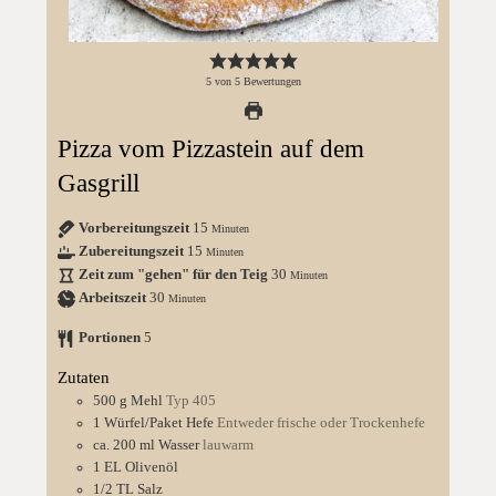
5
von
5
Bewertungen
Pizza vom Pizzastein auf dem
Gasgrill
Vorbereitungszeit
15
Minuten
Zubereitungszeit
15
Minuten
Zeit zum "gehen" für den Teig
30
Minuten
Arbeitszeit
30
Minuten
Portionen
5
Zutaten
500
g
Mehl
Typ 405
1
Würfel/Paket
Hefe
Entweder frische oder Trockenhefe
ca. 200
ml
Wasser
lauwarm
1
EL
Olivenöl
1/2
TL
Salz