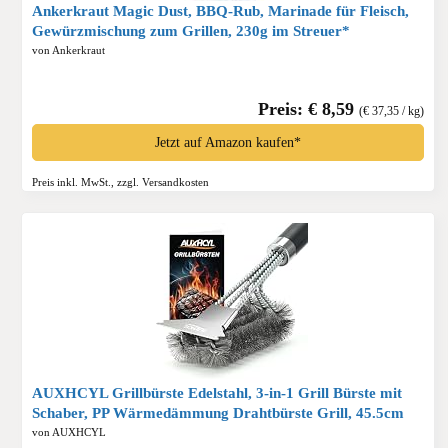
Ankerkraut Magic Dust, BBQ-Rub, Marinade für Fleisch,
Gewürzmischung zum Grillen, 230g im Streuer*
von Ankerkraut
Preis: € 8,59
(€ 37,35 / kg)
Jetzt auf Amazon kaufen*
Preis inkl. MwSt., zzgl. Versandkosten
AUXHCYL Grillbürste Edelstahl, 3-in-1 Grill Bürste mit
Schaber, PP Wärmedämmung Drahtbürste Grill, 45.5cm
Extra Langer Edelstahl BBQ Grill Reinigungsbürste für
von AUXHCYL