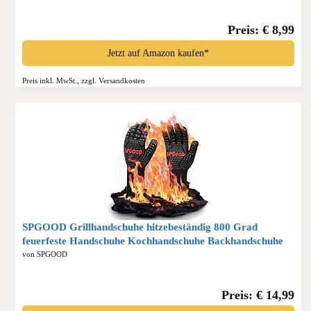
Gasgrill, Holzkohlegrill, Grillrost*
Preis: € 8,99
Jetzt auf Amazon kaufen*
Preis inkl. MwSt., zzgl. Versandkosten
SPGOOD Grillhandschuhe hitzebeständig 800 Grad
feuerfeste Handschuhe Kochhandschuhe Backhandschuhe
für Küche Grill BBQ Ofenhandschuhe,Schwarz(L/XXL)*
von SPGOOD
Preis: € 14,99