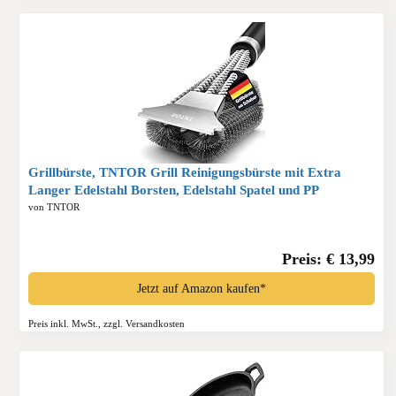
Grillbürste, TNTOR Grill Reinigungsbürste mit Extra
Langer Edelstahl Borsten, Edelstahl Spatel und PP
Wärmedämmung Griff, für Gasgrill, Holzkohlegrill,
von TNTOR
Kugelgrill, Elektrogrill und Grillrost.*
Preis: € 13,99
Jetzt auf Amazon kaufen*
Preis inkl. MwSt., zzgl. Versandkosten