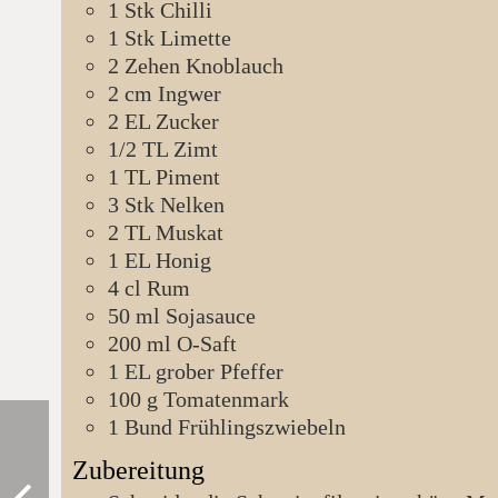
1
Stk
Chilli
1
Stk
Limette
2
Zehen
Knoblauch
2
cm
Ingwer
2
EL
Zucker
1/2
TL
Zimt
1
TL
Piment
3
Stk
Nelken
2
TL
Muskat
1
EL
Honig
4
cl
Rum
50
ml
Sojasauce
200
ml
O-Saft
1
EL
grober Pfeffer
100
g
Tomatenmark
1
Bund
Frühlingszwiebeln
Zubereitung