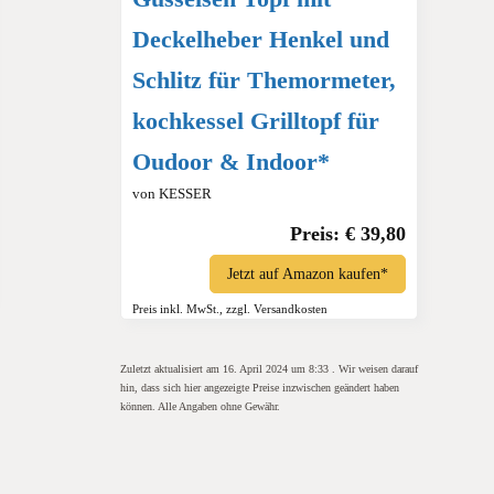
Deckelheber Henkel und
Schlitz für Themormeter,
kochkessel Grilltopf für
Oudoor & Indoor*
von KESSER
Preis: € 39,80
Jetzt auf Amazon kaufen*
Preis inkl. MwSt., zzgl. Versandkosten
Zuletzt aktualisiert am 16. April 2024 um 8:33 . Wir weisen darauf
hin, dass sich hier angezeigte Preise inzwischen geändert haben
können. Alle Angaben ohne Gewähr.