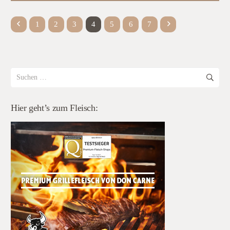
1
2
3
4
5
6
7
Suchen
nach:
Hier geht’s zum Fleisch: