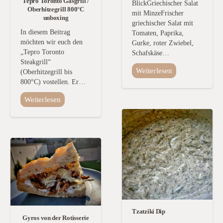
Tepro Toronto Gasgrill /
BlickGriechischer Salat
Oberhitzegrill 800°C
mit MinzeFrischer
unboxing
griechischer Salat mit
In diesem Beitrag
Tomaten, Paprika,
möchten wir euch den
Gurke, roter Zwiebel,
„Tepro Toronto
Schafskäse…
Steakgrill“
Weiterlesen
(Oberhitzegrill bis
800°C) vostellen. Er…
Weiterlesen
Tzatziki Dip
Gyros von der Rotisserie