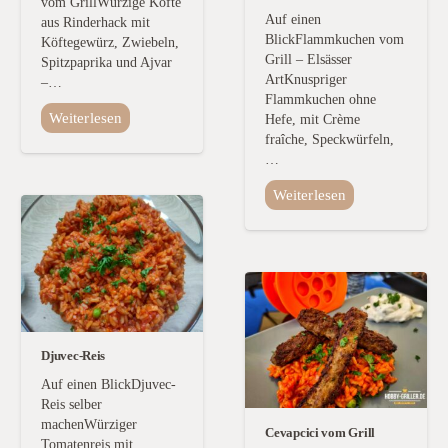
vom GrillWürzige Köfte
Auf einen
aus Rinderhack mit
BlickFlammkuchen vom
Köftegewürz, Zwiebeln,
Grill – Elsässer
Spitzpaprika und Ajvar
ArtKnuspriger
–…
Flammkuchen ohne
Weiterlesen
Hefe, mit Crème
fraîche, Speckwürfeln,
…
Weiterlesen
Djuvec-Reis
Auf einen BlickDjuvec-
Reis selber
machenWürziger
Cevapcici vom Grill
Tomatenreis mit