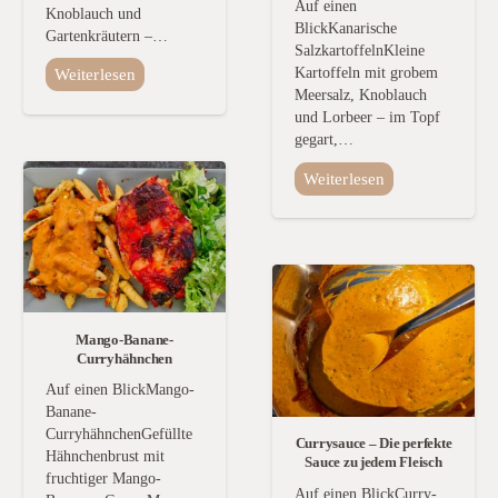
Auf einen
Knoblauch und
BlickKanarische
Gartenkräutern –…
SalzkartoffelnKleine
Kartoffeln mit grobem
Weiterlesen
Meersalz, Knoblauch
und Lorbeer – im Topf
gegart,…
Weiterlesen
Mango-Banane-
Curryhähnchen
Auf einen BlickMango-
Banane-
CurryhähnchenGefüllte
Currysauce – Die perfekte
Hähnchenbrust mit
Sauce zu jedem Fleisch
fruchtiger Mango-
Auf einen BlickCurry-