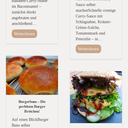
Bananen-Curry-Masse
Sauce selber
im Baconmantel –
machenSchnelle cremige
zunächst direkt
Curry-Sauce mit
angebraten und
Schlagsahne, Kräuter-
anschließend…
Crème-fraîche,
Tomatenmark und
Weiterlesen
Petersilie – in…
Weiterlesen
Burgerbuns – Die
perfekten Burger
Brötchen!
Auf einen BlickBurger
Buns selber