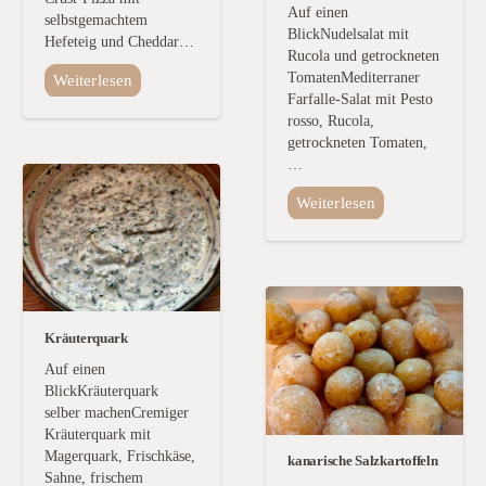
Auf einen
selbstgemachtem
BlickNudelsalat mit
Hefeteig und Cheddar…
Rucola und getrockneten
TomatenMediterraner
Weiterlesen
Farfalle-Salat mit Pesto
rosso, Rucola,
getrockneten Tomaten,
…
Weiterlesen
Kräuterquark
Auf einen
BlickKräuterquark
selber machenCremiger
Kräuterquark mit
Magerquark, Frischkäse,
kanarische Salzkartoffeln
Sahne, frischem