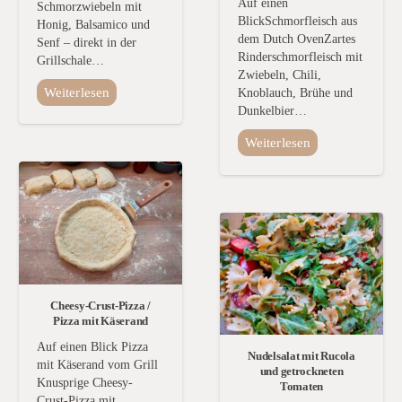
Auf einen
Schmorzwiebeln mit
BlickSchmorfleisch aus
Honig, Balsamico und
dem Dutch OvenZartes
Senf – direkt in der
Rinderschmorfleisch mit
Grillschale…
Zwiebeln, Chili,
Weiterlesen
Knoblauch, Brühe und
Dunkelbier…
Weiterlesen
Cheesy-Crust-Pizza /
Pizza mit Käserand
Auf einen Blick Pizza
Nudelsalat mit Rucola
mit Käserand vom Grill
und getrockneten
Knusprige Cheesy-
Tomaten
Crust-Pizza mit