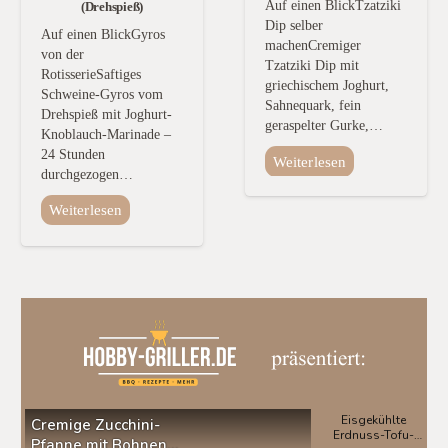
Auf einen BlickTzatziki
(Drehspieß)
Dip selber
Auf einen BlickGyros
machenCremiger
von der
Tzatziki Dip mit
RotisserieSaftiges
griechischem Joghurt,
Schweine-Gyros vom
Sahnequark, fein
Drehspieß mit Joghurt-
geraspelter Gurke,…
Knoblauch-Marinade –
24 Stunden
Weiterlesen
durchgezogen…
Weiterlesen