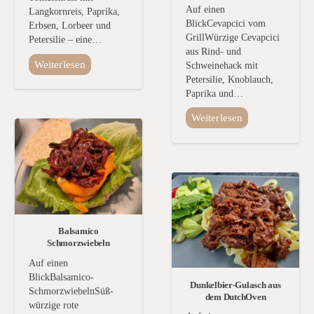
Auf einen
Langkornreis, Paprika,
BlickCevapcici vom
Erbsen, Lorbeer und
GrillWürzige Cevapcici
Petersilie – eine…
aus Rind- und
Weiterlesen
Schweinehack mit
Petersilie, Knoblauch,
Paprika und…
Weiterlesen
Balsamico
Schmorzwiebeln
Auf einen
BlickBalsamico-
Dunkelbier-Gulasch aus
SchmorzwiebelnSüß-
dem DutchOven
würzige rote